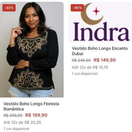
-33%
-40%
Vestido Boho Longo Encanto
Dubai
R$ 149,90
R$ 249,90
Até 12x de R$ 15,19
1 cor disponível
Vestido Boho Longo Floresta
Romântica
R$ 199,90
R$ 299,90
Até 12x de R$ 20,26
1 cor disponível