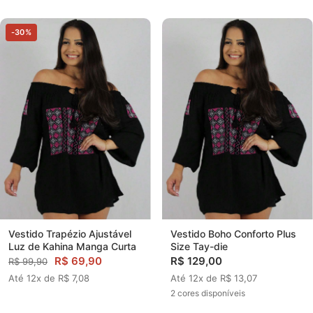
-30%
Vestido Trapézio Ajustável
Vestido Boho Conforto Plus
Luz de Kahina Manga Curta
Size Tay-die
R$ 69,90
R$ 129,00
R$ 99,90
Até 12x de R$ 7,08
Até 12x de R$ 13,07
2 cores disponíveis