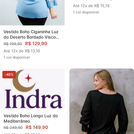
Até 12x de R$ 15,19
1 cor disponível
Vestido Boho Ciganinha Luz
do Deserto Bordado Viscose
Coleção Premium
R$ 129,90
R$ 199,90
Até 12x de R$ 13,16
1 cor disponível
-40%
Vestido Boho Longo Luz do
Mediterrâneo
R$ 149,90
R$ 249,90