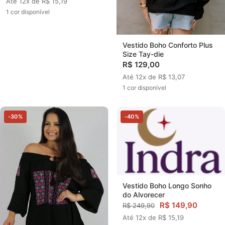
Até 12x de R$ 15,19
1 cor disponível
Vestido Boho Conforto Plus
Size Tay-die
R$ 129,00
Até 12x de R$ 13,07
1 cor disponível
-30%
-40%
Vestido Boho Longo Sonho
do Alvorecer
R$ 149,90
R$ 249,90
Até 12x de R$ 15,19