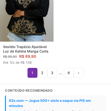
Vestido Trapézio Ajustável
Luz de Kahina Manga Curta
R$ 69,90
R$ 99,90
Até 12x de R$ 7,08
1
2
3
…
6
›
CONTEÚDO RECOMENDADO
63x.com — Jogue 500+ slots e saque via PIX em
minutos