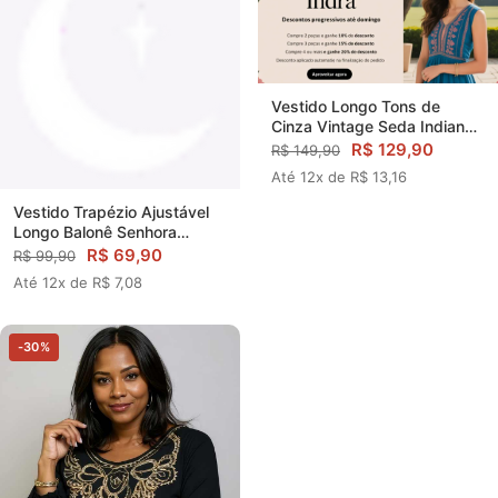
Vestido Longo Tons de
Cinza Vintage Seda Indiana
Coleção Premium 9705
R$ 129,90
R$ 149,90
Até 12x de R$ 13,16
Vestido Trapézio Ajustável
Longo Balonê Senhora
Soltinho Viscose
R$ 69,90
R$ 99,90
Até 12x de R$ 7,08
-30%