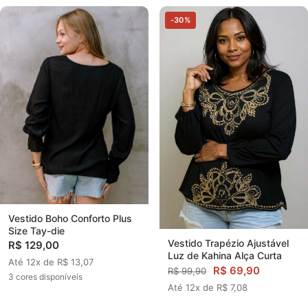
-30%
Vestido Boho Conforto Plus
Size Tay-die
Vestido Trapézio Ajustável
R$ 129,00
Luz de Kahina Alça Curta
Até 12x de R$ 13,07
R$ 69,90
R$ 99,90
3 cores disponíveis
Até 12x de R$ 7,08