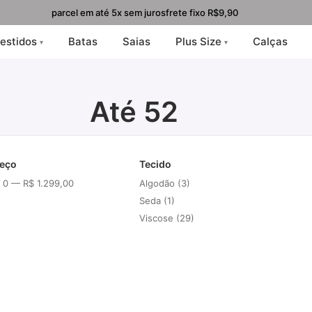
parcel em até 5x sem juros
frete fixo R$9,90
estidos
Batas
Saias
Plus Size
Calças
Até 52
eço
Tecido
 0 — R$ 1.299,00
Algodão (3)
Seda (1)
Viscose (29)