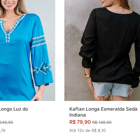
Longo Luz do
Kaftan Longa Esmeralda Seda
Indiana
R$ 79,90
249,90
R$ 149,90
,19
Até 12x de R$ 8,10