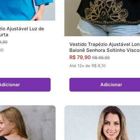
io Ajustável Luz de
urta
9,90
Vestido Trapézio Ajustável Lo
Balonê Senhora Soltinho Visco
10
R$ 79,90
R$ 99,90
Até 12x de R$ 8,10
Adicionar
Adicionar