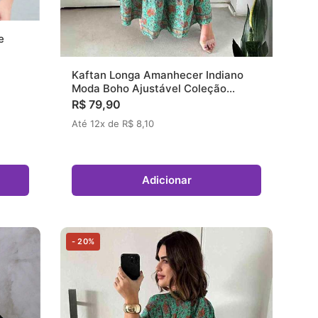
e
Kaftan Longa Amanhecer Indiano
Moda Boho Ajustável Coleção
Premium 9755
R$ 79,90
Até 12x de R$ 8,10
Adicionar
- 20%