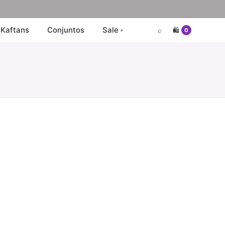
Kaftans
Conjuntos
Sale
⌕
🛍️
0