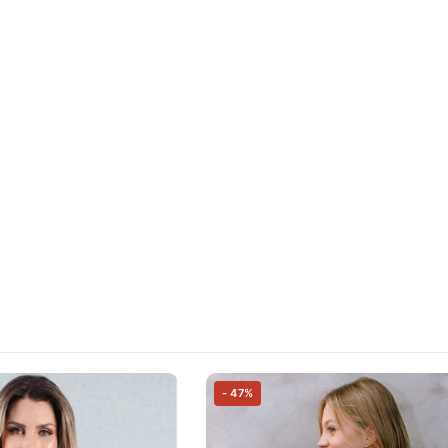
- 47%