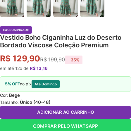
EXCLUSIVIDADE
Vestido Boho Ciganinha Luz do Deserto
Bordado Viscose Coleção Premium
R$ 129,90
R$ 199,90
- 35%
em até 12x de
R$ 13,16
5% OFF
no pix
Até Domingo
Bege
Cor:
Único (40-48)
Tamanho:
ADICIONAR AO CARRINHO
COMPRAR PELO WHATSAPP