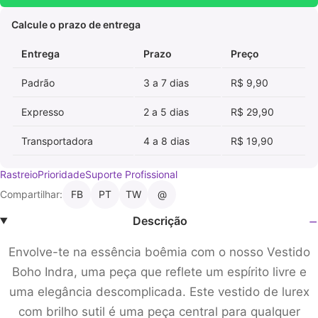
Calcule o prazo de entrega
Entrega
Prazo
Preço
Padrão
3 a 7 dias
R$ 9,90
Expresso
2 a 5 dias
R$ 29,90
Transportadora
4 a 8 dias
R$ 19,90
Rastreio
Prioridade
Suporte Profissional
Compartilhar:
FB
PT
TW
@
Descrição
Envolve-te na essência boêmia com o nosso Vestido
Boho Indra, uma peça que reflete um espírito livre e
uma elegância descomplicada. Este vestido de lurex
com brilho sutil é uma peça central para qualquer