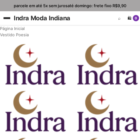
parcele em até 5x sem juros
até domingo: frete fixo R$9,90
Indra Moda Indiana
⌕
🛍️
0
Página Inicial
Vestido Poesia