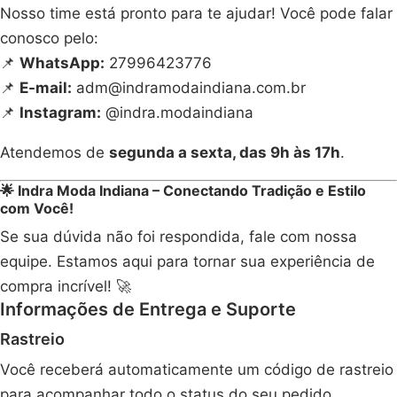
Nosso time está pronto para te ajudar! Você pode falar
conosco pelo:
📌
WhatsApp:
27996423776
📌
E-mail:
adm@indramodaindiana.com.br
📌
Instagram:
@indra.modaindiana
Atendemos de
segunda a sexta, das 9h às 17h
.
🌟 Indra Moda Indiana – Conectando Tradição e Estilo
com Você!
Se sua dúvida não foi respondida, fale com nossa
equipe. Estamos aqui para tornar sua experiência de
compra incrível! 🚀
Informações de Entrega e Suporte
Rastreio
Você receberá automaticamente um código de rastreio
para acompanhar todo o status do seu pedido.