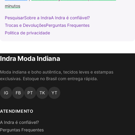
minutos
Pesquisar
Sobre a Indra
A Indra é confiável?
Trocas e Devoluções
Perguntas Frequentes
Politica de privacidade
Indra Moda Indiana
Moda indiana e boho autêntica, tecidos leves e estampas
exclusivas. Estoque no Brasil com entrega rápida.
IG
FB
PT
TK
YT
ATENDIMENTO
A Indra é confiável?
Perguntas Frequentes