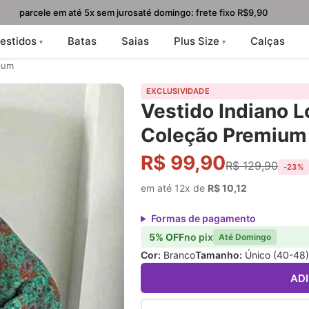
parcele em até 5x sem juros
até domingo: frete fixo R$9,90
estidos
Batas
Saias
Plus Size
Calças
ium
EXCLUSIVIDADE
Vestido Indiano 
Coleção Premium
R$ 99,90
R$ 129,90
-23%
em até 12x de
R$ 10,12
Formas de pagamento
5% OFF
no pix
Até Domingo
Cor:
Branco
Tamanho:
Único (40-48)
AD