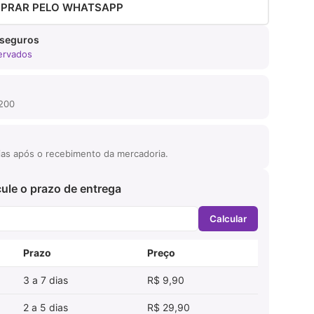
PRAR PELO WHATSAPP
 seguros
servados
$200
dias após o recebimento da mercadoria.
ule o prazo de entrega
Calcular
Prazo
Preço
3 a 7 dias
R$ 9,90
2 a 5 dias
R$ 29,90