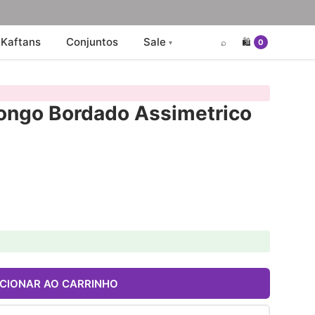
Kaftans
Conjuntos
Sale
⌕
🛍️
0
Longo Bordado Assimetrico
ICIONAR AO CARRINHO