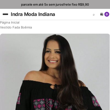
parcele em até 5x sem juros
frete fixo R$9,90
Indra Moda Indiana
⌕
🛍️
0
Página Inicial
Vestido Fada Boêmia