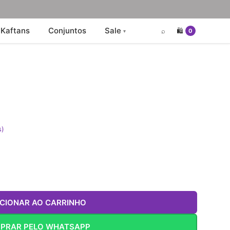
Kaftans
Conjuntos
Sale
⌕
🛍️
0
s)
ICIONAR AO CARRINHO
PRAR PELO WHATSAPP