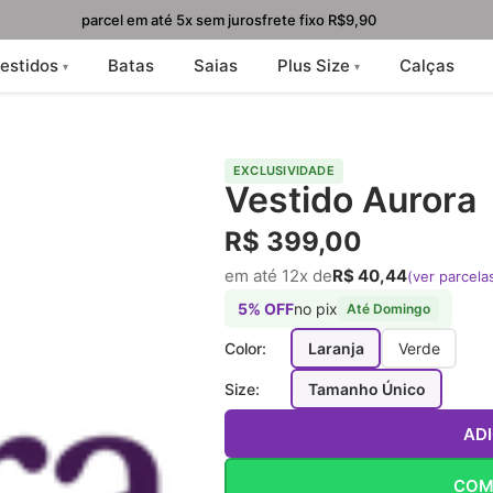
parcel em até 5x sem juros
frete fixo R$9,90
estidos
Batas
Saias
Plus Size
Calças
EXCLUSIVIDADE
Vestido Aurora
R$ 399,00
em até 12x de
R$ 40,44
(ver parcela
5% OFF
no pix
Até Domingo
Color:
Laranja
Verde
Size:
Tamanho Único
AD
COM