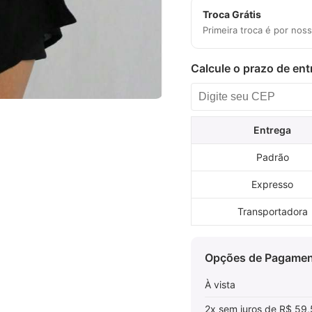
Troca Grátis
Primeira troca é por nos
Calcule o prazo de ent
Entrega
Padrão
Expresso
Transportadora
Opções de Pagame
À vista
2x sem juros de R$ 59