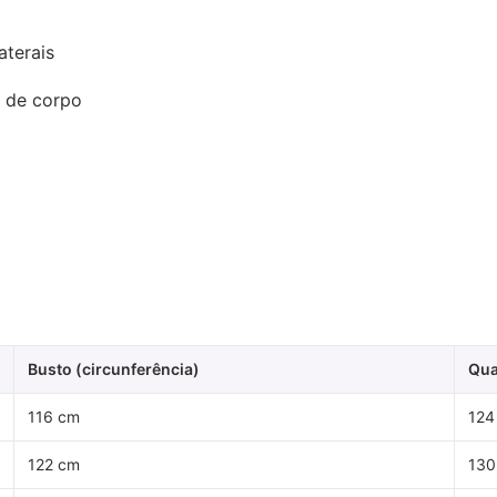
aterais
s de corpo
Busto (circunferência)
Qua
116 cm
124
122 cm
130