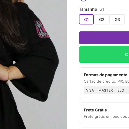
Tamanho:
G1
G1
G2
G3
C
Formas de pagamento
Cartão de crédito, PIX, B
VISA
MASTER
ELO
Frete Grátis
Frete grátis em pedidos 