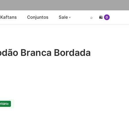
Kaftans
Conjuntos
Sale
⌕
🛍️
0
odão Branca Bordada
itário