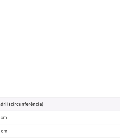
dril (circunferência)
 cm
 cm