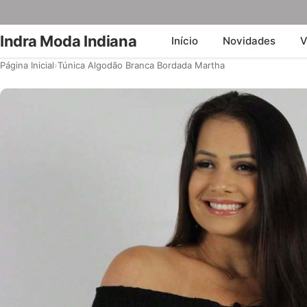
Indra Moda Indiana
Início
Novidades
V
Página Inicial
›
Túnica Algodão Branca Bordada Martha