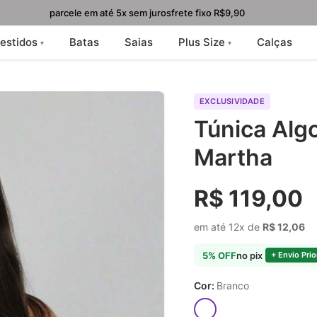
parcele em até 5x sem juros
frete fixo R$9,90
estidos
Batas
Saias
Plus Size
Calças
EXCLUSIVIDADE
Túnica Alg
Martha
R$ 119,00
em até 12x de
R$ 12,06
5% OFF
no pix
+ Envio Prior
Cor:
Branco