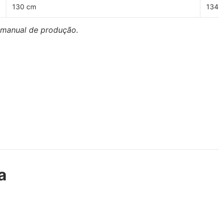
130 cm
134
 manual de produção.
a