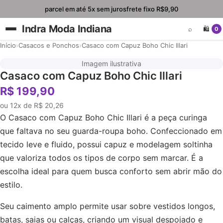
parcel em até 5x sem juros
frete fixo R$9,90
Indra Moda Indiana
⌕
🛍️
0
Início
›
Casacos e Ponchos
›
Casaco com Capuz Boho Chic Illari
Imagem ilustrativa
Casaco com Capuz Boho Chic Illari
R$ 199,90
ou 12x de R$ 20,26
O Casaco com Capuz Boho Chic Illari é a peça curinga
que faltava no seu guarda-roupa boho. Confeccionado em
tecido leve e fluido, possui capuz e modelagem soltinha
que valoriza todos os tipos de corpo sem marcar. É a
escolha ideal para quem busca conforto sem abrir mão do
estilo.
Seu caimento amplo permite usar sobre vestidos longos,
batas, saias ou calças, criando um visual despojado e