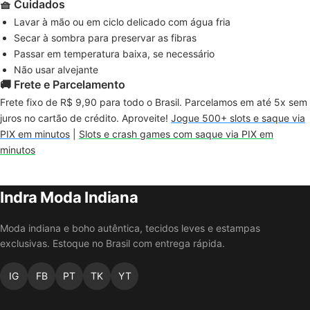
🧺 Cuidados
Lavar à mão ou em ciclo delicado com água fria
Secar à sombra para preservar as fibras
Passar em temperatura baixa, se necessário
Não usar alvejante
🚚 Frete e Parcelamento
Frete fixo de R$ 9,90 para todo o Brasil. Parcelamos em até 5x sem
juros no cartão de crédito. Aproveite!
Jogue 500+ slots e saque via
PIX em minutos
|
Slots e crash games com saque via PIX em
minutos
Indra Moda Indiana
Moda indiana e boho autêntica, tecidos leves e estampas
exclusivas. Estoque no Brasil com entrega rápida.
IG
FB
PT
TK
YT