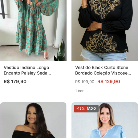
Vestido Black Curto Stone
Vestido Indiano Longo
Bordado Coleção Viscose
Encanto Paisley Seda
Premium
Coleção Premium
R$ 129,90
R$ 179,90
R$ 199,90
1 cor
ESGOTADO
-13%