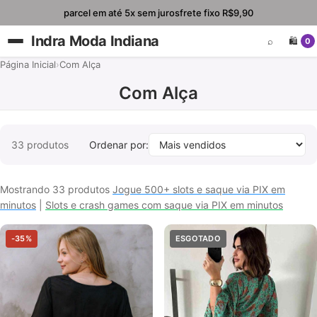
parcel em até 5x sem juros
frete fixo R$9,90
Indra Moda Indiana
⌕
🛍️
0
Página Inicial
›
Com Alça
Com Alça
33 produtos
Ordenar por:
Mostrando 33 produtos
Jogue 500+ slots e saque via PIX em
minutos
|
Slots e crash games com saque via PIX em minutos
-35%
ESGOTADO