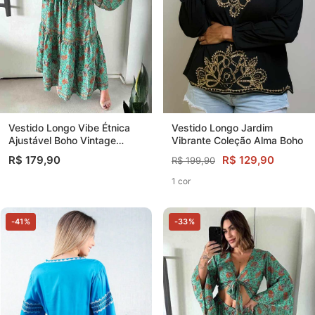
Vestido Longo Jardim
Vestido Longo Vibe Étnica
Vibrante Coleção Alma Boho
Ajustável Boho Vintage
Coleção Premium
R$ 129,90
R$ 179,90
R$ 199,90
1 cor
-41%
-33%