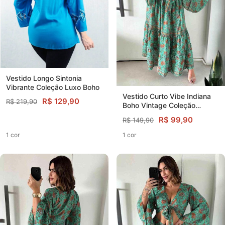
Vestido Longo Sintonia
Vibrante Coleção Luxo Boho
Vestido Curto Vibe Indiana
R$ 129,90
R$ 219,90
Boho Vintage Coleção
Premium
R$ 99,90
R$ 149,90
1 cor
1 cor