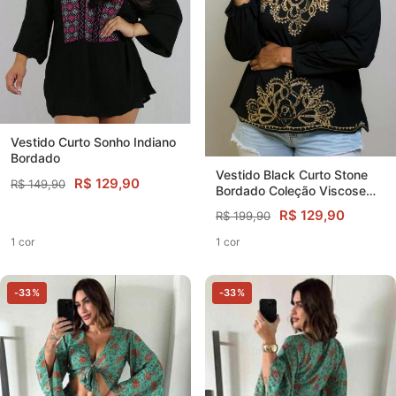
Vestido Curto Sonho Indiano
Bordado
Vestido Black Curto Stone
R$ 129,90
R$ 149,90
Bordado Coleção Viscose
Premium
R$ 129,90
R$ 199,90
1 cor
1 cor
-33%
-33%