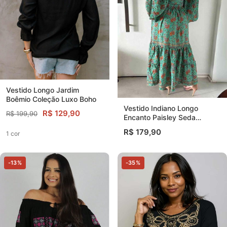
Vestido Longo Jardim
Boêmio Coleção Luxo Boho
Vestido Indiano Longo
R$ 129,90
R$ 199,90
Encanto Paisley Seda
Coleção Premium
R$ 179,90
1 cor
-13%
-35%