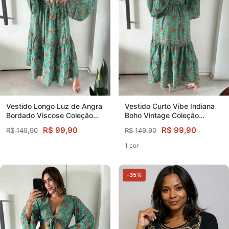
Vestido Longo Luz de Angra
Vestido Curto Vibe Indiana
Bordado Viscose Coleção
Boho Vintage Coleção
Premium 3828
Premium
R$ 99,90
R$ 99,90
R$ 149,90
R$ 149,90
1 cor
-35%