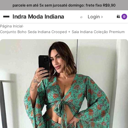
Pular para o conteúdo
parcele em até 5x sem juros
até domingo: frete fixo R$9,90
Indra Moda Indiana
Login ›
⌕
🛍️
0
Página Inicial
›
Conjunto Boho Seda Indiana Crooped + Saia Indiana Coleção Premium