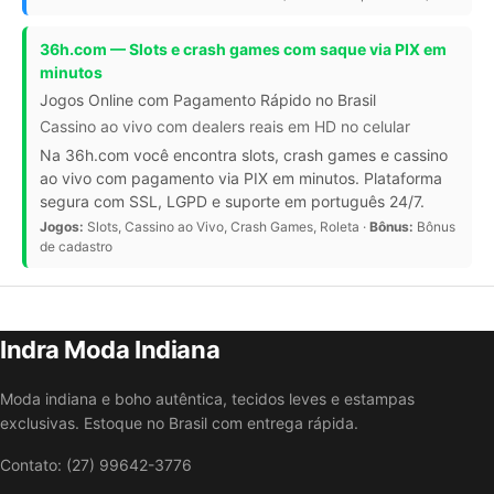
36h.com — Slots e crash games com saque via PIX em
minutos
Jogos Online com Pagamento Rápido no Brasil
Cassino ao vivo com dealers reais em HD no celular
Na 36h.com você encontra slots, crash games e cassino
ao vivo com pagamento via PIX em minutos. Plataforma
segura com SSL, LGPD e suporte em português 24/7.
Jogos:
Slots, Cassino ao Vivo, Crash Games, Roleta ·
Bônus:
Bônus
de cadastro
Indra Moda Indiana
Moda indiana e boho autêntica, tecidos leves e estampas
exclusivas. Estoque no Brasil com entrega rápida.
Contato: (27) 99642-3776