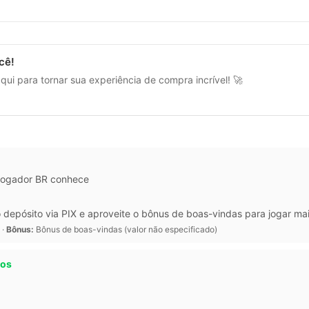
cê!
ui para tornar sua experiência de compra incrível! 🚀
o jogador BR conhece
 depósito via PIX e aproveite o bônus de boas-vindas para jogar ma
 ·
Bônus:
Bônus de boas-vindas (valor não especificado)
tos