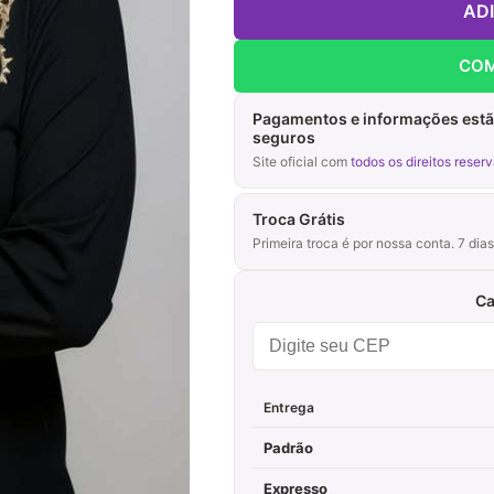
AD
COM
Pagamentos e informações est
seguros
Site oficial com
todos os direitos reser
Troca Grátis
Primeira troca é por nossa conta. 7 di
Ca
Entrega
Padrão
Expresso