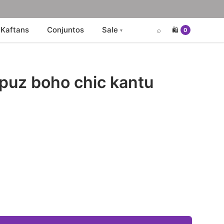
Kaftans
Conjuntos
Sale
⌕
🛍️
0
puz boho chic kantu