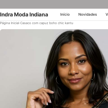
Indra Moda Indiana
Início
Novidades
V
Página Inicial
›
Casaco com capuz boho chic kantu