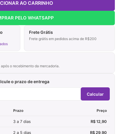
ICIONAR AO CARRINHO
PRAR PELO WHATSAPP
ão
Frete Grátis
Frete grátis em pedidos acima de R$200
vados
as após o recebimento da mercadoria.
lcule o prazo de entrega
Calcular
Prazo
Preço
3 a 7 dias
R$ 12,90
2 a 5 dias
R$ 29,90