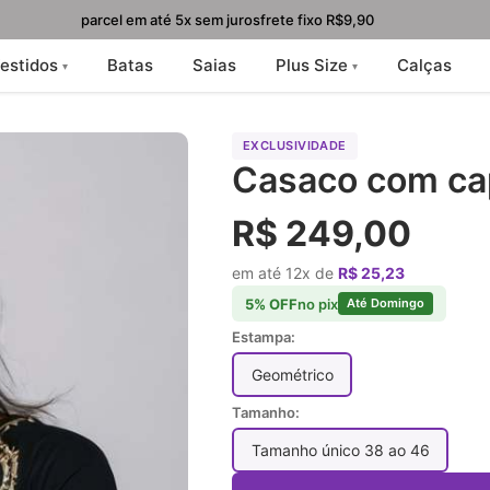
parcel em até 5x sem juros
frete fixo R$9,90
estidos
Batas
Saias
Plus Size
Calças
EXCLUSIVIDADE
Casaco com ca
R$ 249,00
em até 12x de
R$ 25,23
5% OFF
no pix
Até Domingo
Estampa:
Geométrico
Tamanho:
Tamanho único 38 ao 46